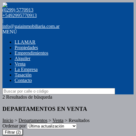
(0299) 5770913
+5492995770913
|
info@gaiainmobiliaria.com.ar
MENÚ
LLAMAR
Propiedades
Emprendimientos
Alquiler
Venta
La Empresa
Tasación
Contacto
2 Resultados de búsqueda
DEPARTAMENTOS EN VENTA
Inicio
>
Departamentos
>
Venta
> Resultados
Ordenar por
Filtrar
(2)