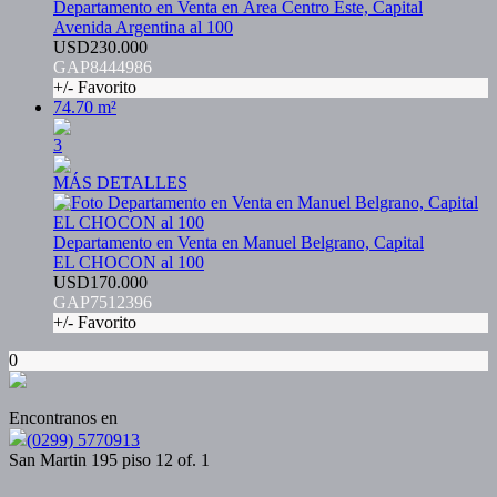
Departamento en Venta en Área Centro Este, Capital
Avenida Argentina al 100
USD230.000
GAP8444986
+/- Favorito
74.70 m²
3
MÁS DETALLES
Departamento en Venta en Manuel Belgrano, Capital
EL CHOCON al 100
USD170.000
GAP7512396
+/- Favorito
0
Encontranos en
(0299) 5770913
San Martin 195 piso 12 of. 1